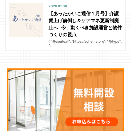
2026.01.06
【あったかいご通信１月号】介護
賃上げ前倒し＆ケアマネ更新制廃
止へ─今、動くべき施設運営と物件
づくりの視点
{ "@context": "https://schema.org", "@type":
"...