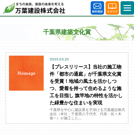
千葉県建築文化賞
2025.03.25
【プレスリリース】当社の施工物
件「都市の通庭」が千葉県文化賞
を受賞！地域の風土を活かしつ
つ、愛着を持って住めるような施
工を目指し 旗竿地の特性を活かし
た緑豊かな住まいを実現
千葉県を中心に建設業を手掛ける万葉建設株式
会社（本社：千葉県八千代市、代表：佐々木
俊一）が施工した...