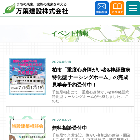
イベント情報
2026.06.18
柏市「重度心身障がい者&神経難病
特化型 ナーシングホーム」の完成
見学会予約受付中！
千葉県柏市にて、重度心身障がい者&神経難病
特化型 ナーシングホームが完成しました。 こ
のた...
2022.04.21
無料相談受付中
千葉県で介護施設、障がい者施設の建築・開業
をご検討中の方へ！ 万葉建設では随時無料相